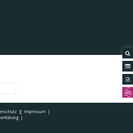
Was 
Form
Tour
enschutz
Impressum
serklärung