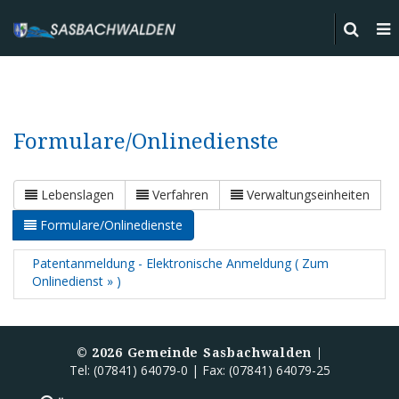
Formulare/Onlinedienste
Lebenslagen
Verfahren
Verwaltungseinheiten
Formulare/Onlinedienste
Patentanmeldung - Elektronische Anmeldung ( Zum
Onlinedienst » )
©
2026
Gemeinde Sasbachwalden |
Tel: (07841) 64079-0 | Fax: (07841) 64079-25