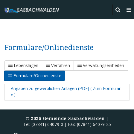
Formulare/Onlinedienste
Lebenslagen
Verfahren
Verwaltungseinheiten
Formulare/Onlinedienste
Angaben zu gewerblichen Anlagen (PDF) ( Zum Formular
» )
©
2026
Gemeinde Sasbachwalden |
Tel: (07841) 64079-0 | Fax: (07841) 64079-25