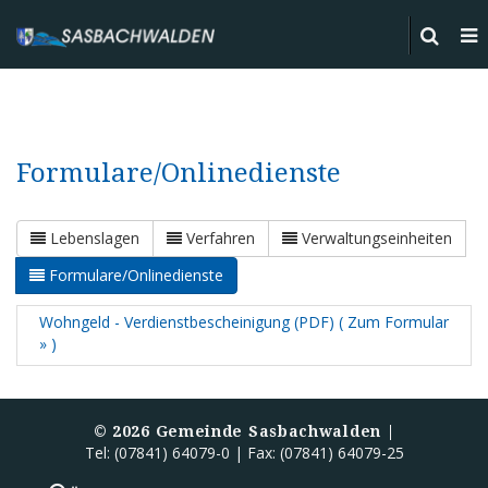
Formulare/Onlinedienste
Lebenslagen
Verfahren
Verwaltungseinheiten
Formulare/Onlinedienste
Wohngeld - Verdienstbescheinigung (PDF) ( Zum Formular
» )
©
2026
Gemeinde Sasbachwalden |
Tel: (07841) 64079-0 | Fax: (07841) 64079-25