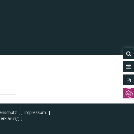
Was 
Form
Tour
enschutz
Impressum
serklärung