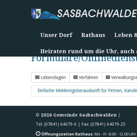
Unser Dorf
Rathaus
Leben 
Heiraten rund um die Uhr, auch
Formulare/Onlinediens
Lebenslagen
Verfahren
Verwaltungse
Einfache Melderegisterauskunft für Firmen, Kanzl
©
2026
Gemeinde Sasbachwalden |
Tel: (07841) 64079-0 | Fax: (07841) 64079-25
Öffnungszeiten Rathaus:
Mo - Fr: 8.00 - 12.00 Uhr