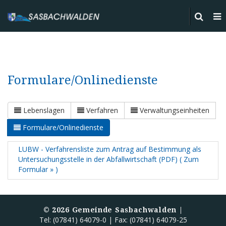
Formulare/Onlinedienste
Lebenslagen
Verfahren
Verwaltungseinheiten
Formulare/Onlinedienste
LUBW - Verfahrensliste zum Antrag auf Bestimmung als
Untersuchungsstelle in der Abfallwirtschaft (PDF) ( Zum
Formular » )
©
2026
Gemeinde Sasbachwalden |
Tel: (07841) 64079-0 | Fax: (07841) 64079-25