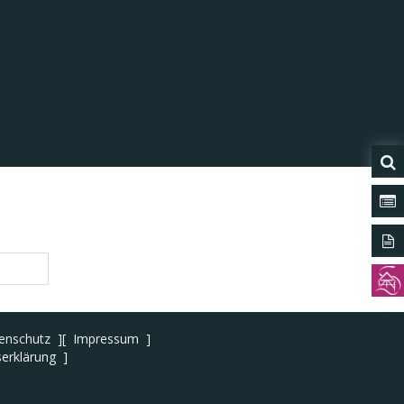
Was 
Form
Tour
enschutz
Impressum
serklärung