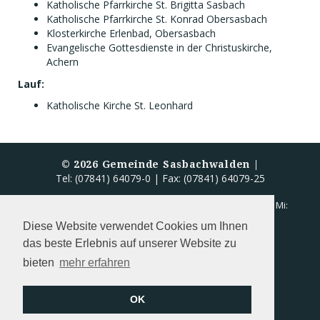
Katholische Pfarrkirche St. Brigitta Sasbach
Katholische Pfarrkirche St. Konrad Obersasbach
Klosterkirche Erlenbad, Obersasbach
Evangelische Gottesdienste in der Christuskirche,
Achern
Lauf:
Katholische Kirche St. Leonhard
©
2026
Gemeinde Sasbachwalden |
Tel: (07841) 64079-0 | Fax: (07841) 64079-25
Öffnungszeiten Rathaus:
Mo - Fr: 8.00 - 12.00 Uhr | Mi:
13.00 - 18.00 Uhr
Diese Website verwendet Cookies um Ihnen
das beste Erlebnis auf unserer Website zu
Kontakt
bieten
mehr erfahren
Datenschutz
Impressum
OK
Barrierefreiheitserklärung